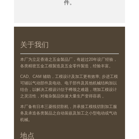
件。
关于我们
本厂为立足香港之五金製品厂，有超过20年设厂经验，
各类精密五金工模製造及五金零件製造，经验丰富。
CAD、CAM 辅助，工模设计及加工更有效率; 步进工模
可辅以气动部件及电动、电子部件及其他机械结构加以
结合，以解决工模设计欿于樽颈之难题，增加工模设计
之灵活性，对複杂製品快速大量生产变得容易 。
本厂备有日本三菱线切割机，并承接工模线切割加工服
务及承造各类製品之自动装嵌及加工之小型电动或气动
机械。
地点